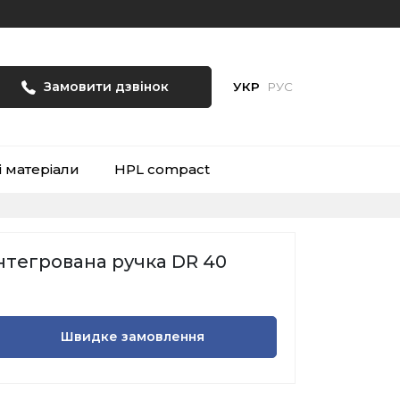
Замовити дзвінок
УКР
РУС
і матеріали
HPL compact
нтегрована ручка DR 40
Швидке замовлення