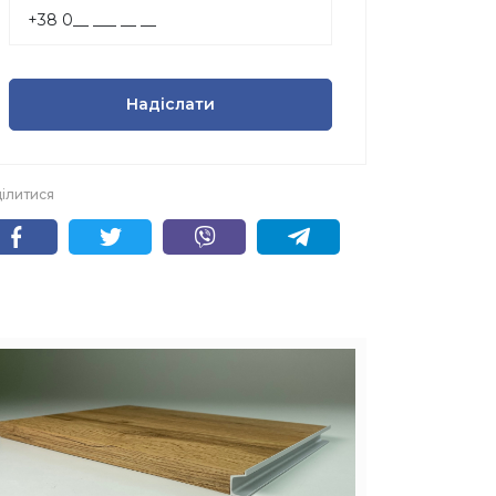
Надіслати
ілитися