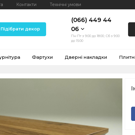
та
Контакти
Технічні умови
(066) 449 44
06
Підібрати декор
Пн-Пт з 9:00 до 18:00; Сб з 9:00
до 15:00
урнітура
Фартухи
Дверні накладки
Плитн
І